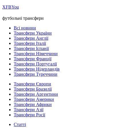
Х
FB
You
футбольні трансфери
Всі новини
Трансфери України
Трансфери Англії
Трансфери Італії
Трансфери Іспанії
Трансфери Німеччини
Трансфери Франції
Трансфери Португалії
Трансфери Нідерландів
Трансфери Туреччини
Трансфери Європи
Трансфери Бразилії
Трансфери Аргентини
Трансфери Америки
Трансфери Африки
Трансфери Азії
Трансфери Росії
Статті