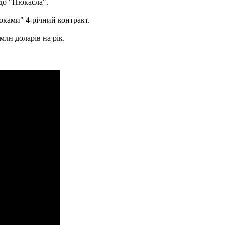
до "Нюкасла".
роками" 4-річний контракт.
лн доларів на рік.