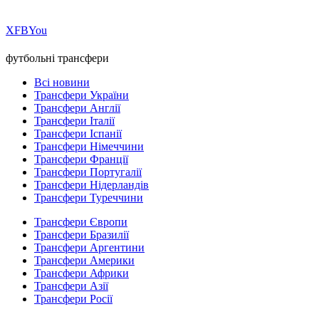
Х
FB
You
футбольні трансфери
Всі новини
Трансфери України
Трансфери Англії
Трансфери Італії
Трансфери Іспанії
Трансфери Німеччини
Трансфери Франції
Трансфери Португалії
Трансфери Нідерландів
Трансфери Туреччини
Трансфери Європи
Трансфери Бразилії
Трансфери Аргентини
Трансфери Америки
Трансфери Африки
Трансфери Азії
Трансфери Росії