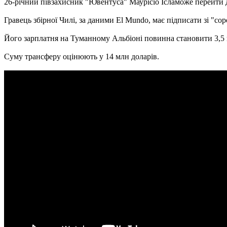
26-річний півзахисник "Ювентуса" Маурісіо Ісламоже перейти 
Гравець збірної Чилі, за даними El Mundo, має підписати зі "со
Його зарплатня на Туманному Альбіоні повинна становити 3,5 м
Суму трансферу оцінюють у 14 млн доларів.