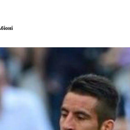
біоні