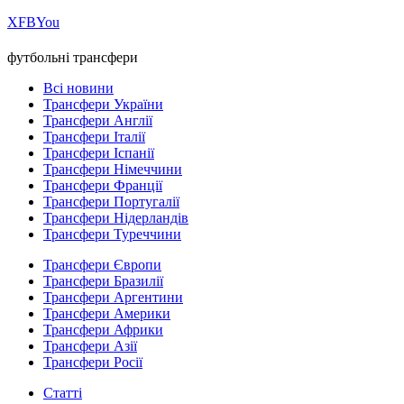
Х
FB
You
футбольні трансфери
Всі новини
Трансфери України
Трансфери Англії
Трансфери Італії
Трансфери Іспанії
Трансфери Німеччини
Трансфери Франції
Трансфери Португалії
Трансфери Нідерландів
Трансфери Туреччини
Трансфери Європи
Трансфери Бразилії
Трансфери Аргентини
Трансфери Америки
Трансфери Африки
Трансфери Азії
Трансфери Росії
Статті