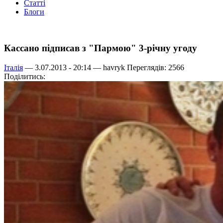
Статті
Блоги
Кассано підписав з "Пармою" 3-річну угоду
Італія
— 3.07.2013 - 20:14 —
havryk
Переглядів: 2566
Поділитись: