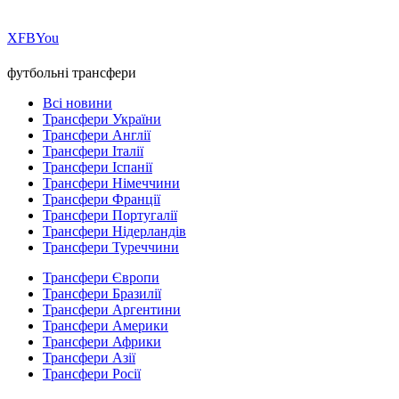
Х
FB
You
футбольні трансфери
Всі новини
Трансфери України
Трансфери Англії
Трансфери Італії
Трансфери Іспанії
Трансфери Німеччини
Трансфери Франції
Трансфери Португалії
Трансфери Нідерландів
Трансфери Туреччини
Трансфери Європи
Трансфери Бразилії
Трансфери Аргентини
Трансфери Америки
Трансфери Африки
Трансфери Азії
Трансфери Росії