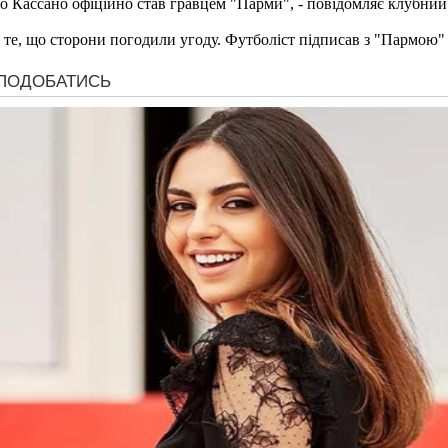
о Кассано офіційно став гравцем "Парми", - повідомляє клубний 
те, що сторони погодили угоду. Футболіст підписав з "Пармою" 