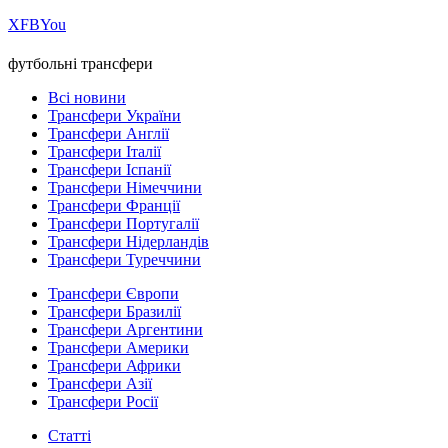
Х
FB
You
футбольні трансфери
Всі новини
Трансфери України
Трансфери Англії
Трансфери Італії
Трансфери Іспанії
Трансфери Німеччини
Трансфери Франції
Трансфери Португалії
Трансфери Нідерландів
Трансфери Туреччини
Трансфери Європи
Трансфери Бразилії
Трансфери Аргентини
Трансфери Америки
Трансфери Африки
Трансфери Азії
Трансфери Росії
Статті