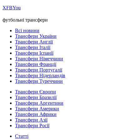
Х
FB
You
футбольні трансфери
Всі новини
Трансфери України
Трансфери Англії
Трансфери Італії
Трансфери Іспанії
Трансфери Німеччини
Трансфери Франції
Трансфери Португалії
Трансфери Нідерландів
Трансфери Туреччини
Трансфери Європи
Трансфери Бразилії
Трансфери Аргентини
Трансфери Америки
Трансфери Африки
Трансфери Азії
Трансфери Росії
Статті