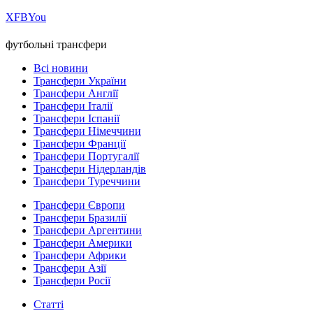
Х
FB
You
футбольні трансфери
Всі новини
Трансфери України
Трансфери Англії
Трансфери Італії
Трансфери Іспанії
Трансфери Німеччини
Трансфери Франції
Трансфери Португалії
Трансфери Нідерландів
Трансфери Туреччини
Трансфери Європи
Трансфери Бразилії
Трансфери Аргентини
Трансфери Америки
Трансфери Африки
Трансфери Азії
Трансфери Росії
Статті