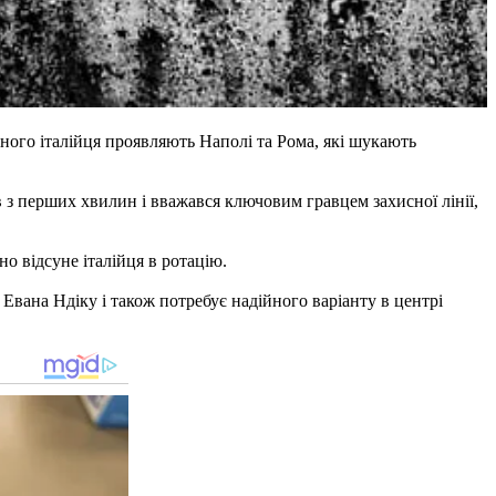
ного італійця проявляють Наполі та Рома, які шукають
в з перших хвилин і вважався ключовим гравцем захисної лінії,
 відсуне італійця в ротацію.
 Евана Ндіку і також потребує надійного варіанту в центрі