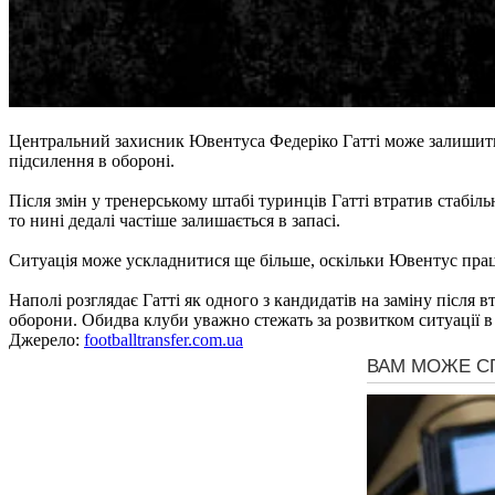
Центральний захисник Ювентуса Федеріко Гатті може залишити к
підсилення в обороні.
Після змін у тренерському штабі туринців Гатті втратив стабіл
то нині дедалі частіше залишається в запасі.
Ситуація може ускладнитися ще більше, оскільки Ювентус прац
Наполі розглядає Гатті як одного з кандидатів на заміну після 
оборони. Обидва клуби уважно стежать за розвитком ситуації в
Джерело:
footballtransfer.com.ua