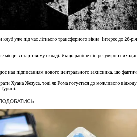
луб уже під час літнього трансферного вікна. Інтерес до 26-річ
ьне місце в стартовому складі. Якщо раніше він регулярно виходи
ює над підписанням нового центрального захисника, що фактично
втрати Хуана Жезуса, тоді як Рома готується до можливого відходу
 Турині.