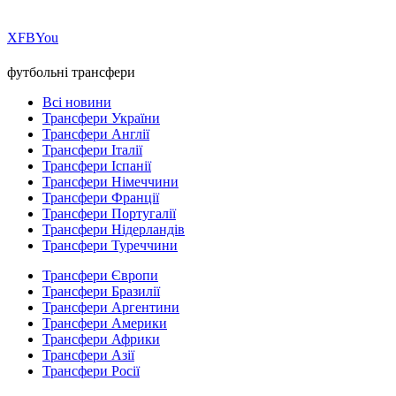
Х
FB
You
футбольні трансфери
Всі новини
Трансфери України
Трансфери Англії
Трансфери Італії
Трансфери Іспанії
Трансфери Німеччини
Трансфери Франції
Трансфери Португалії
Трансфери Нідерландів
Трансфери Туреччини
Трансфери Європи
Трансфери Бразилії
Трансфери Аргентини
Трансфери Америки
Трансфери Африки
Трансфери Азії
Трансфери Росії