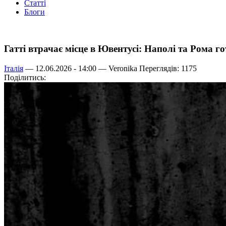
Статті
Блоги
Гатті втрачає місце в Ювентусі: Наполі та Рома г
Італія
— 12.06.2026 - 14:00 —
Veronika
Переглядів: 1175
Поділитись: