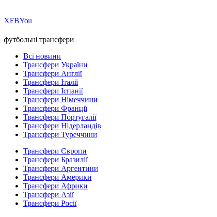
Х
FB
You
футбольні трансфери
Всі новини
Трансфери України
Трансфери Англії
Трансфери Італії
Трансфери Іспанії
Трансфери Німеччини
Трансфери Франції
Трансфери Португалії
Трансфери Нідерландів
Трансфери Туреччини
Трансфери Європи
Трансфери Бразилії
Трансфери Аргентини
Трансфери Америки
Трансфери Африки
Трансфери Азії
Трансфери Росії