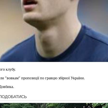
ого клубу.
и "вовкам" пропозиції по гравцю збірної України.
 Довбика.