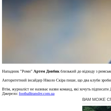
Нападник "Роми"
Артем Довбик
близький до відходу з римськ
Авторитетний інсайдер Ніколо Скіра пише, що два клуби зробил
Втім, журналіст не називає назви команд, які хочуть підписати
Джерело:
footballtransfer.com.ua