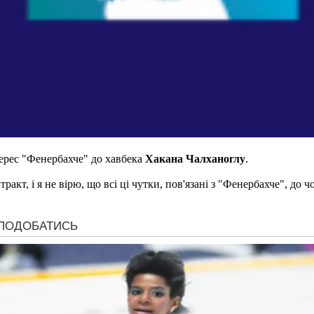
терес "Фенербахче" до хавбека
Хакана Чалханоглу
.
акт, і я не вірю, що всі ці чутки, пов'язані з "Фенербахче", до 