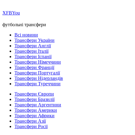
Х
FB
You
футбольні трансфери
Всі новини
Трансфери України
Трансфери Англії
Трансфери Італії
Трансфери Іспанії
Трансфери Німеччини
Трансфери Франції
Трансфери Португалії
Трансфери Нідерландів
Трансфери Туреччини
Трансфери Європи
Трансфери Бразилії
Трансфери Аргентини
Трансфери Америки
Трансфери Африки
Трансфери Азії
Трансфери Росії