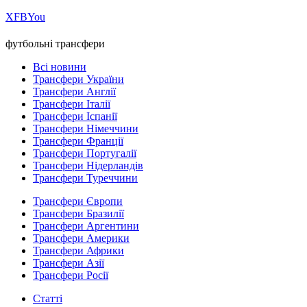
Х
FB
You
футбольні трансфери
Всі новини
Трансфери України
Трансфери Англії
Трансфери Італії
Трансфери Іспанії
Трансфери Німеччини
Трансфери Франції
Трансфери Португалії
Трансфери Нідерландів
Трансфери Туреччини
Трансфери Європи
Трансфери Бразилії
Трансфери Аргентини
Трансфери Америки
Трансфери Африки
Трансфери Азії
Трансфери Росії
Статті