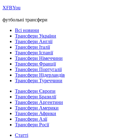
Х
FB
You
футбольні трансфери
Всі новини
Трансфери України
Трансфери Англії
Трансфери Італії
Трансфери Іспанії
Трансфери Німеччини
Трансфери Франції
Трансфери Португалії
Трансфери Нідерландів
Трансфери Туреччини
Трансфери Європи
Трансфери Бразилії
Трансфери Аргентини
Трансфери Америки
Трансфери Африки
Трансфери Азії
Трансфери Росії
Статті