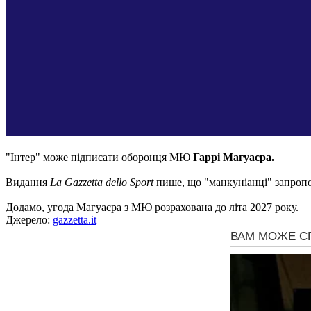
"Інтер" може підписати оборонця МЮ
Гаррі Магуаєра.
Видання
La Gazzetta dello Sport
пише, що "манкуніанці" запропо
Додамо, угода Магуаєра з МЮ розрахована до літа 2027 року.
Джерело:
gazzetta.it