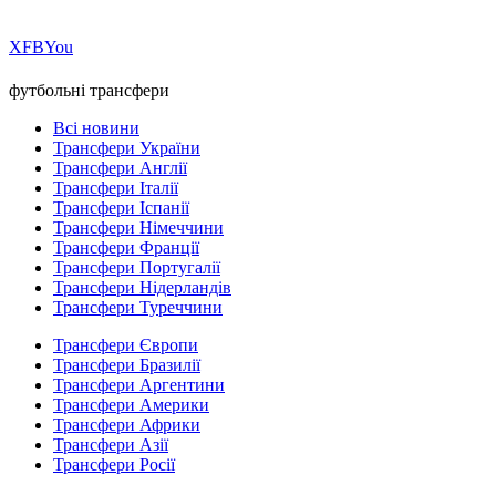
Х
FB
You
футбольні трансфери
Всі новини
Трансфери України
Трансфери Англії
Трансфери Італії
Трансфери Іспанії
Трансфери Німеччини
Трансфери Франції
Трансфери Португалії
Трансфери Нідерландів
Трансфери Туреччини
Трансфери Європи
Трансфери Бразилії
Трансфери Аргентини
Трансфери Америки
Трансфери Африки
Трансфери Азії
Трансфери Росії