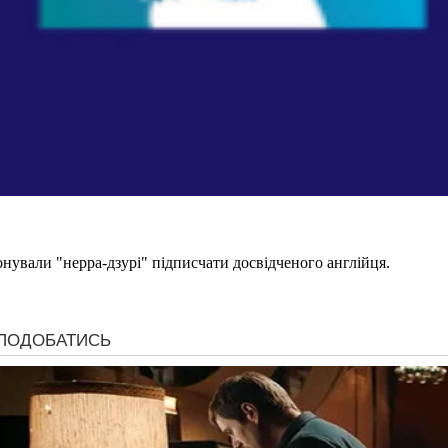
нували "нерра-дзурі" підписчати досвідченого англійця.