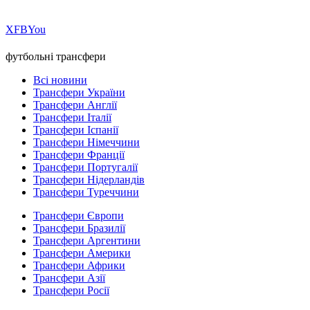
Х
FB
You
футбольні трансфери
Всі новини
Трансфери України
Трансфери Англії
Трансфери Італії
Трансфери Іспанії
Трансфери Німеччини
Трансфери Франції
Трансфери Португалії
Трансфери Нідерландів
Трансфери Туреччини
Трансфери Європи
Трансфери Бразилії
Трансфери Аргентини
Трансфери Америки
Трансфери Африки
Трансфери Азії
Трансфери Росії