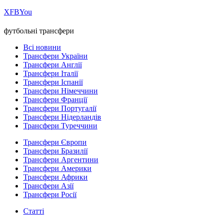
Х
FB
You
футбольні трансфери
Всі новини
Трансфери України
Трансфери Англії
Трансфери Італії
Трансфери Іспанії
Трансфери Німеччини
Трансфери Франції
Трансфери Португалії
Трансфери Нідерландів
Трансфери Туреччини
Трансфери Європи
Трансфери Бразилії
Трансфери Аргентини
Трансфери Америки
Трансфери Африки
Трансфери Азії
Трансфери Росії
Статті