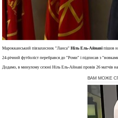
Марокканський півзахисник "Ланса"
Ніль Ель-Айнаві
пішов н
24-річний футболіст перебрався до "Роми" і підписав з "вовкам
Додамо, в минулому сезоні Ніль Ель-Айнаві провів 26 матчів на к