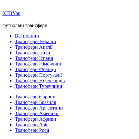
Х
FB
You
футбольні трансфери
Всі новини
Трансфери України
Трансфери Англії
Трансфери Італії
Трансфери Іспанії
Трансфери Німеччини
Трансфери Франції
Трансфери Португалії
Трансфери Нідерландів
Трансфери Туреччини
Трансфери Європи
Трансфери Бразилії
Трансфери Аргентини
Трансфери Америки
Трансфери Африки
Трансфери Азії
Трансфери Росії