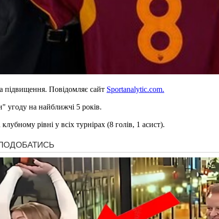
а підвищення. Повідомляє сайт
Sportanalytic.com.
и" угоду на найближчі 5 років.
лубному рівні у всіх турнірах (8 голів, 1 асист).