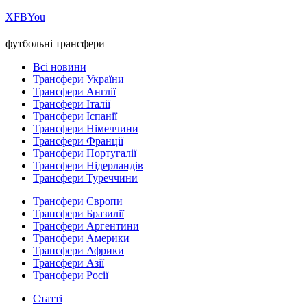
Х
FB
You
футбольні трансфери
Всі новини
Трансфери України
Трансфери Англії
Трансфери Італії
Трансфери Іспанії
Трансфери Німеччини
Трансфери Франції
Трансфери Португалії
Трансфери Нідерландів
Трансфери Туреччини
Трансфери Європи
Трансфери Бразилії
Трансфери Аргентини
Трансфери Америки
Трансфери Африки
Трансфери Азії
Трансфери Росії
Статті