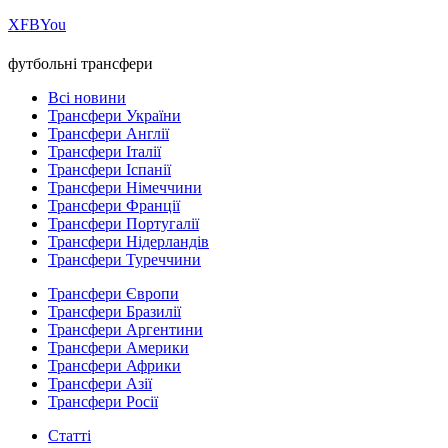
Х
FB
You
футбольні трансфери
Всі новини
Трансфери України
Трансфери Англії
Трансфери Італії
Трансфери Іспанії
Трансфери Німеччини
Трансфери Франції
Трансфери Португалії
Трансфери Нідерландів
Трансфери Туреччини
Трансфери Європи
Трансфери Бразилії
Трансфери Аргентини
Трансфери Америки
Трансфери Африки
Трансфери Азії
Трансфери Росії
Статті