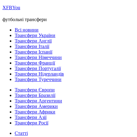
Х
FB
You
футбольні трансфери
Всі новини
Трансфери України
Трансфери Англії
Трансфери Італії
Трансфери Іспанії
Трансфери Німеччини
Трансфери Франції
Трансфери Португалії
Трансфери Нідерландів
Трансфери Туреччини
Трансфери Європи
Трансфери Бразилії
Трансфери Аргентини
Трансфери Америки
Трансфери Африки
Трансфери Азії
Трансфери Росії
Статті