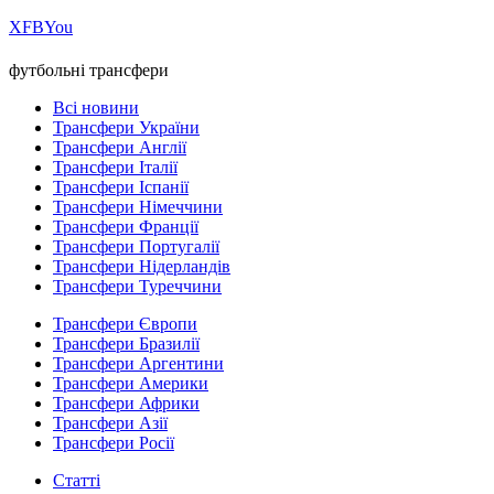
Х
FB
You
футбольні трансфери
Всі новини
Трансфери України
Трансфери Англії
Трансфери Італії
Трансфери Іспанії
Трансфери Німеччини
Трансфери Франції
Трансфери Португалії
Трансфери Нідерландів
Трансфери Туреччини
Трансфери Європи
Трансфери Бразилії
Трансфери Аргентини
Трансфери Америки
Трансфери Африки
Трансфери Азії
Трансфери Росії
Статті