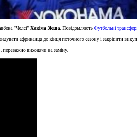
авбека "Челсі"
Хакіма Зієша
. Повідомляють
Футбольні трансфер
ендувати африканця до кінця поточного сезону і закріпити викуп 
в, переважно виходячи на заміну.