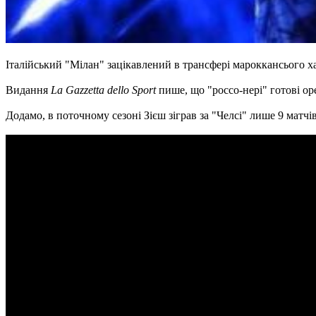
Італійський "Мілан" зацікавлений в трансфері мароккансього х
Видання
La Gazzetta dello Sport
пише, що "россо-нері" готові ор
Додамо, в поточному сезоні Зієш зіграв за "Челсі" лише 9 матчі