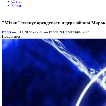
Статті
Блоги
"Мілан" планує орендувати лідера збірної Марок
Італія
— 8.12.2022 - 22:40 —
kendu19
Переглядів: 20051
Поділитись: