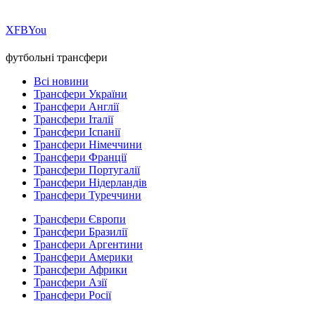
Х
FB
You
футбольні трансфери
Всі новини
Трансфери України
Трансфери Англії
Трансфери Італії
Трансфери Іспанії
Трансфери Німеччини
Трансфери Франції
Трансфери Португалії
Трансфери Нідерландів
Трансфери Туреччини
Трансфери Європи
Трансфери Бразилії
Трансфери Аргентини
Трансфери Америки
Трансфери Африки
Трансфери Азії
Трансфери Росії