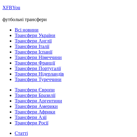
Х
FB
You
футбольні трансфери
Всі новини
Трансфери України
Трансфери Англії
Трансфери Італії
Трансфери Іспанії
Трансфери Німеччини
Трансфери Франції
Трансфери Португалії
Трансфери Нідерландів
Трансфери Туреччини
Трансфери Європи
Трансфери Бразилії
Трансфери Аргентини
Трансфери Америки
Трансфери Африки
Трансфери Азії
Трансфери Росії
Статті