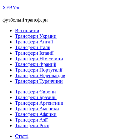
Х
FB
You
футбольні трансфери
Всі новини
Трансфери України
Трансфери Англії
Трансфери Італії
Трансфери Іспанії
Трансфери Німеччини
Трансфери Франції
Трансфери Португалії
Трансфери Нідерландів
Трансфери Туреччини
Трансфери Європи
Трансфери Бразилії
Трансфери Аргентини
Трансфери Америки
Трансфери Африки
Трансфери Азії
Трансфери Росії
Статті