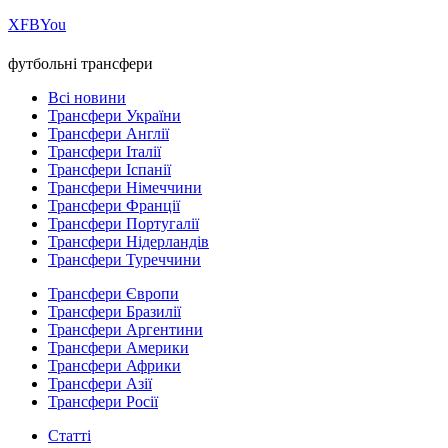
Х
FB
You
футбольні трансфери
Всі новини
Трансфери України
Трансфери Англії
Трансфери Італії
Трансфери Іспанії
Трансфери Німеччини
Трансфери Франції
Трансфери Португалії
Трансфери Нідерландів
Трансфери Туреччини
Трансфери Європи
Трансфери Бразилії
Трансфери Аргентини
Трансфери Америки
Трансфери Африки
Трансфери Азії
Трансфери Росії
Статті