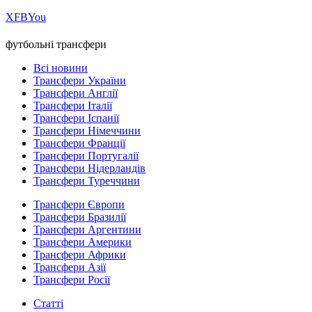
Х
FB
You
футбольні трансфери
Всі новини
Трансфери України
Трансфери Англії
Трансфери Італії
Трансфери Іспанії
Трансфери Німеччини
Трансфери Франції
Трансфери Португалії
Трансфери Нідерландів
Трансфери Туреччини
Трансфери Європи
Трансфери Бразилії
Трансфери Аргентини
Трансфери Америки
Трансфери Африки
Трансфери Азії
Трансфери Росії
Статті