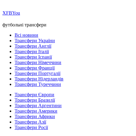
Х
FB
You
футбольні трансфери
Всі новини
Трансфери України
Трансфери Англії
Трансфери Італії
Трансфери Іспанії
Трансфери Німеччини
Трансфери Франції
Трансфери Португалії
Трансфери Нідерландів
Трансфери Туреччини
Трансфери Європи
Трансфери Бразилії
Трансфери Аргентини
Трансфери Америки
Трансфери Африки
Трансфери Азії
Трансфери Росії