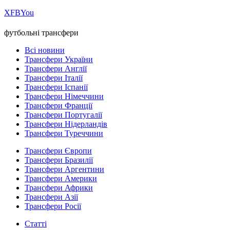
Х
FB
You
футбольні трансфери
Всі новини
Трансфери України
Трансфери Англії
Трансфери Італії
Трансфери Іспанії
Трансфери Німеччини
Трансфери Франції
Трансфери Португалії
Трансфери Нідерландів
Трансфери Туреччини
Трансфери Європи
Трансфери Бразилії
Трансфери Аргентини
Трансфери Америки
Трансфери Африки
Трансфери Азії
Трансфери Росії
Статті