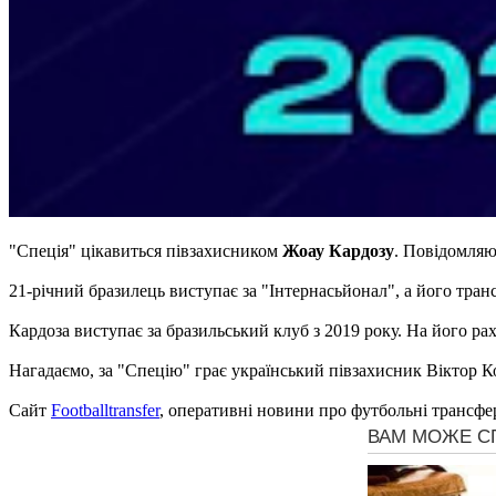
"Спеція" цікавиться півзахисником
Жоау Кардозу
. Повідомля
21-річний бразилець виступає за "Інтернасьйонал", а його транс
Кардоза виступає за бразильський клуб з 2019 року. На його рах
Нагадаємо, за "Спецію" грає український півзахисник Віктор К
Сайт
Footballtransfer
, оперативні новини про футбольні трансфе