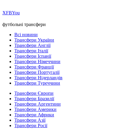
Х
FB
You
футбольні трансфери
Всі новини
Трансфери України
Трансфери Англії
Трансфери Італії
Трансфери Іспанії
Трансфери Німеччини
Трансфери Франції
Трансфери Португалії
Трансфери Нідерландів
Трансфери Туреччини
Трансфери Європи
Трансфери Бразилії
Трансфери Аргентини
Трансфери Америки
Трансфери Африки
Трансфери Азії
Трансфери Росії