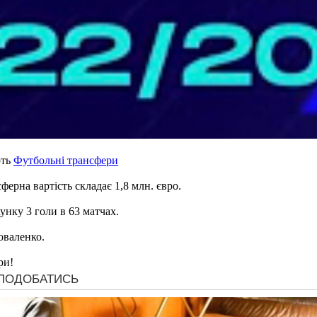
ють
Футбольні трансфери
ферна вартість складає 1,8 млн. євро.
унку 3 голи в 63 матчах.
оваленко.
ри!