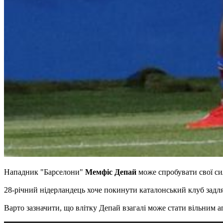
Нападник "Барселони"
Мемфіс Депай
може спробувати свої си
28-річний нідерландець хоче покинути каталонський клуб задля 
Варто зазначити, що влітку Депай взагалі може стати вільним а