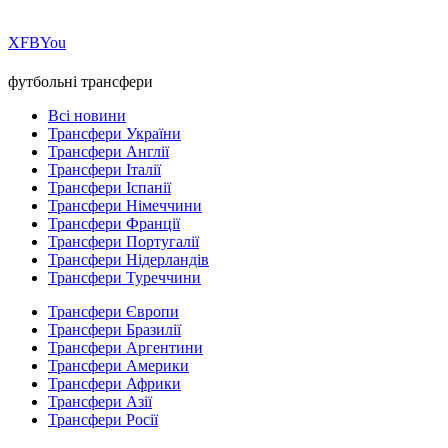
Х
FB
You
футбольні трансфери
Всі новини
Трансфери України
Трансфери Англії
Трансфери Італії
Трансфери Іспанії
Трансфери Німеччини
Трансфери Франції
Трансфери Португалії
Трансфери Нідерландів
Трансфери Туреччини
Трансфери Європи
Трансфери Бразилії
Трансфери Аргентини
Трансфери Америки
Трансфери Африки
Трансфери Азії
Трансфери Росії