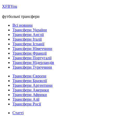
Х
FB
You
футбольні трансфери
Всі новини
Трансфери України
Трансфери Англії
Трансфери Італії
Трансфери Іспанії
Трансфери Німеччини
Трансфери Франції
Трансфери Португалії
Трансфери Нідерландів
Трансфери Туреччини
Трансфери Європи
Трансфери Бразилії
Трансфери Аргентини
Трансфери Америки
Трансфери Африки
Трансфери Азії
Трансфери Росії
Статті