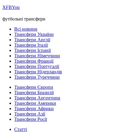
Х
FB
You
футбольні трансфери
Всі новини
Трансфери України
Трансфери Англії
Трансфери Італії
Трансфери Іспанії
Трансфери Німеччини
Трансфери Франції
Трансфери Португалії
Трансфери Нідерландів
Трансфери Туреччини
Трансфери Європи
Трансфери Бразилії
Трансфери Аргентини
Трансфери Америки
Трансфери Африки
Трансфери Азії
Трансфери Росії
Статті