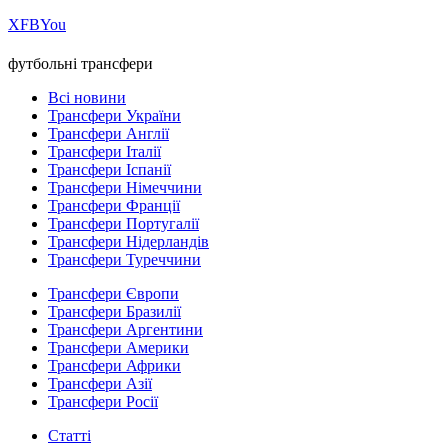
Х
FB
You
футбольні трансфери
Всі новини
Трансфери України
Трансфери Англії
Трансфери Італії
Трансфери Іспанії
Трансфери Німеччини
Трансфери Франції
Трансфери Португалії
Трансфери Нідерландів
Трансфери Туреччини
Трансфери Європи
Трансфери Бразилії
Трансфери Аргентини
Трансфери Америки
Трансфери Африки
Трансфери Азії
Трансфери Росії
Статті