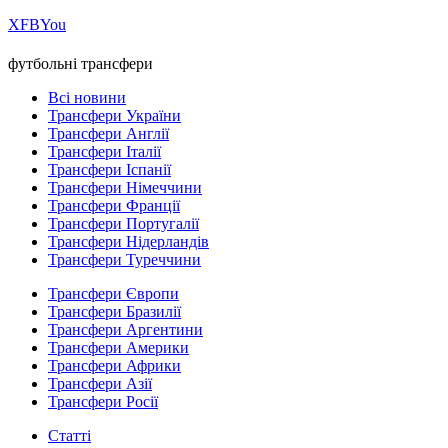
Х
FB
You
футбольні трансфери
Всі новини
Трансфери України
Трансфери Англії
Трансфери Італії
Трансфери Іспанії
Трансфери Німеччини
Трансфери Франції
Трансфери Португалії
Трансфери Нідерландів
Трансфери Туреччини
Трансфери Європи
Трансфери Бразилії
Трансфери Аргентини
Трансфери Америки
Трансфери Африки
Трансфери Азії
Трансфери Росії
Статті