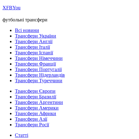
Х
FB
You
футбольні трансфери
Всі новини
Трансфери України
Трансфери Англії
Трансфери Італії
Трансфери Іспанії
Трансфери Німеччини
Трансфери Франції
Трансфери Португалії
Трансфери Нідерландів
Трансфери Туреччини
Трансфери Європи
Трансфери Бразилії
Трансфери Аргентини
Трансфери Америки
Трансфери Африки
Трансфери Азії
Трансфери Росії
Статті