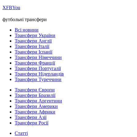
Х
FB
You
футбольні трансфери
Всі новини
Трансфери України
Трансфери Англії
Трансфери Італії
Трансфери Іспанії
Трансфери Німеччини
Трансфери Франції
Трансфери Португалії
Трансфери Нідерландів
Трансфери Туреччини
Трансфери Європи
Трансфери Бразилії
Трансфери Аргентини
Трансфери Америки
Трансфери Африки
Трансфери Азії
Трансфери Росії
Статті