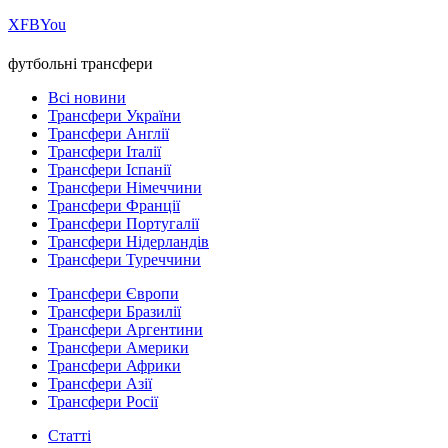
Х
FB
You
футбольні трансфери
Всі новини
Трансфери України
Трансфери Англії
Трансфери Італії
Трансфери Іспанії
Трансфери Німеччини
Трансфери Франції
Трансфери Португалії
Трансфери Нідерландів
Трансфери Туреччини
Трансфери Європи
Трансфери Бразилії
Трансфери Аргентини
Трансфери Америки
Трансфери Африки
Трансфери Азії
Трансфери Росії
Статті