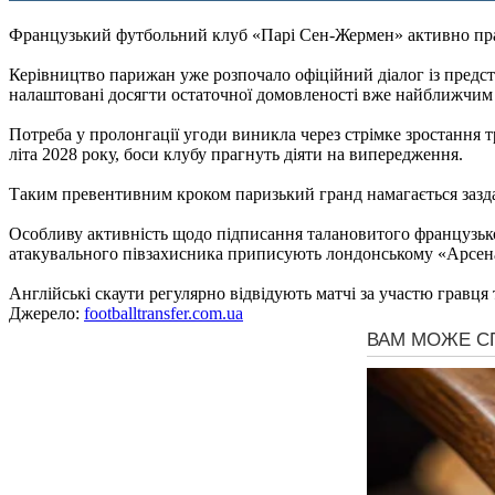
Французький футбольний клуб «Парі Сен-Жермен» активно працю
Керівництво парижан уже розпочало офіційний діалог із предс
налаштовані досягти остаточної домовленості вже найближчим
Потреба у пролонгації угоди виникла через стрімке зростання 
літа 2028 року, боси клубу прагнуть діяти на випередження.
Таким превентивним кроком паризький гранд намагається зазда
Особливу активність щодо підписання талановитого французьког
атакувального півзахисника приписують лондонському «Арсена
Англійські скаути регулярно відвідують матчі за участю гравця
Джерело:
footballtransfer.com.ua