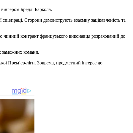
вінгером Бредлі Баркола.
 співпраці. Сторони демонструють взаємну зацікавленість та
 що чинний контракт французького виконавця розрахований до
х заможних команд.
кої Прем’єр-ліги. Зокрема, предметний інтерес до