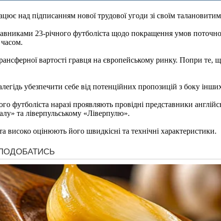
є над підписанням нової трудової угоди зі своїм талановитим 
тавниками 23-річного футболіста щодо покращення умов поточної
 часом.
трансферної вартості гравця на європейському ринку. Попри те,
легідь убезпечити себе від потенційних пропозицій з боку інши
о футболіста наразі проявляють провідні представники англійсь
лу» та ліверпульському «Ліверпулю».
 та високо оцінюють його швидкісні та технічні характеристики.