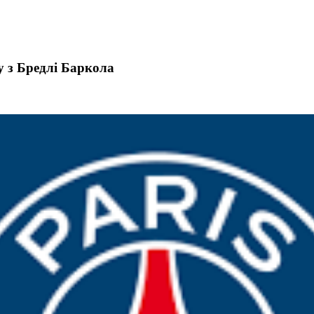
 з Бредлі Баркола