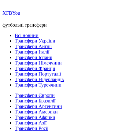
Х
FB
You
футбольні трансфери
Всі новини
Трансфери України
Трансфери Англії
Трансфери Італії
Трансфери Іспанії
Трансфери Німеччини
Трансфери Франції
Трансфери Португалії
Трансфери Нідерландів
Трансфери Туреччини
Трансфери Європи
Трансфери Бразилії
Трансфери Аргентини
Трансфери Америки
Трансфери Африки
Трансфери Азії
Трансфери Росії