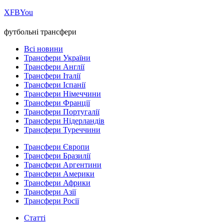
Х
FB
You
футбольні трансфери
Всі новини
Трансфери України
Трансфери Англії
Трансфери Італії
Трансфери Іспанії
Трансфери Німеччини
Трансфери Франції
Трансфери Португалії
Трансфери Нідерландів
Трансфери Туреччини
Трансфери Європи
Трансфери Бразилії
Трансфери Аргентини
Трансфери Америки
Трансфери Африки
Трансфери Азії
Трансфери Росії
Статті