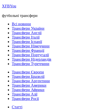
Х
FB
You
футбольні трансфери
Всі новини
Трансфери України
Трансфери Англії
Трансфери Італії
Трансфери Іспанії
Трансфери Німеччини
Трансфери Франції
Трансфери Португалії
Трансфери Нідерландів
Трансфери Туреччини
Трансфери Європи
Трансфери Бразилії
Трансфери Аргентини
Трансфери Америки
Трансфери Африки
Трансфери Азії
Трансфери Росії
Статті