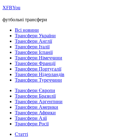
Х
FB
You
футбольні трансфери
Всі новини
Трансфери України
Трансфери Англії
Трансфери Італії
Трансфери Іспанії
Трансфери Німеччини
Трансфери Франції
Трансфери Португалії
Трансфери Нідерландів
Трансфери Туреччини
Трансфери Європи
Трансфери Бразилії
Трансфери Аргентини
Трансфери Америки
Трансфери Африки
Трансфери Азії
Трансфери Росії
Статті