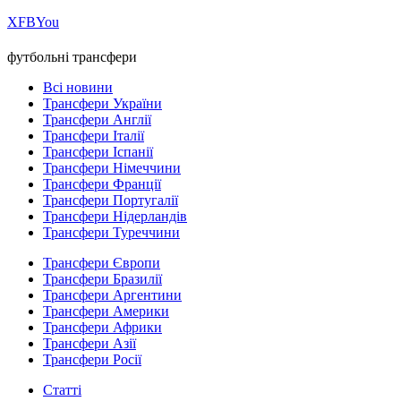
Х
FB
You
футбольні трансфери
Всі новини
Трансфери України
Трансфери Англії
Трансфери Італії
Трансфери Іспанії
Трансфери Німеччини
Трансфери Франції
Трансфери Португалії
Трансфери Нідерландів
Трансфери Туреччини
Трансфери Європи
Трансфери Бразилії
Трансфери Аргентини
Трансфери Америки
Трансфери Африки
Трансфери Азії
Трансфери Росії
Статті