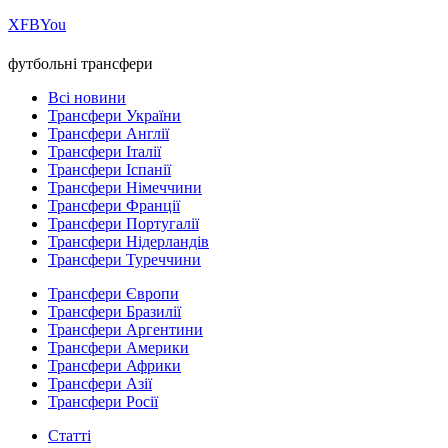
Х
FB
You
футбольні трансфери
Всі новини
Трансфери України
Трансфери Англії
Трансфери Італії
Трансфери Іспанії
Трансфери Німеччини
Трансфери Франції
Трансфери Португалії
Трансфери Нідерландів
Трансфери Туреччини
Трансфери Європи
Трансфери Бразилії
Трансфери Аргентини
Трансфери Америки
Трансфери Африки
Трансфери Азії
Трансфери Росії
Статті