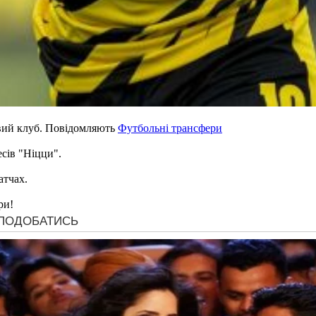
вий клуб. Повідомляють
Футбольні трансфери
есів "Ніцци".
атчах.
ри!