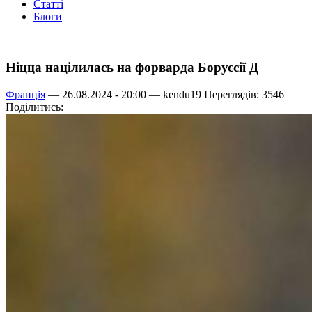
Статті
Блоги
Ніцца націлилась на форварда Боруссії Д
Франція
— 26.08.2024 - 20:00 —
kendu19
Переглядів: 3546
Поділитись: