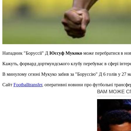
Нападник "Боруссії" Д
Юссуф Мукоко
може перебратися в но
Кажуть, форвард дортмундського клубу перебуває в сфері інтер
В минулому сезоні Мукуко забив за "Боруссію" Д 6 голів у 27 м
Сайт
Footballtransfer
, оперативні новини про футбольні трансфе