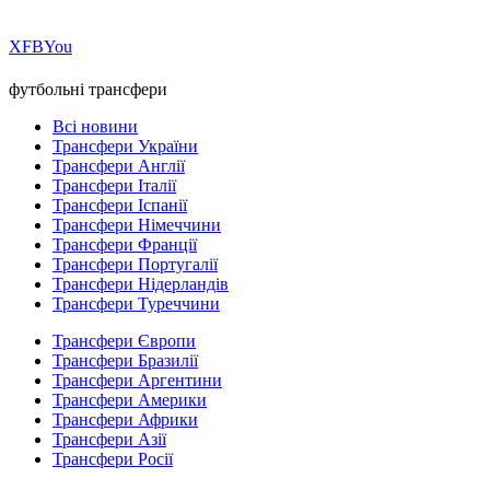
Х
FB
You
футбольні трансфери
Всі новини
Трансфери України
Трансфери Англії
Трансфери Італії
Трансфери Іспанії
Трансфери Німеччини
Трансфери Франції
Трансфери Португалії
Трансфери Нідерландів
Трансфери Туреччини
Трансфери Європи
Трансфери Бразилії
Трансфери Аргентини
Трансфери Америки
Трансфери Африки
Трансфери Азії
Трансфери Росії