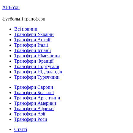
Х
FB
You
футбольні трансфери
Всі новини
Трансфери України
Трансфери Англії
Трансфери Італії
Трансфери Іспанії
Трансфери Німеччини
Трансфери Франції
Трансфери Португалії
Трансфери Нідерландів
Трансфери Туреччини
Трансфери Європи
Трансфери Бразилії
Трансфери Аргентини
Трансфери Америки
Трансфери Африки
Трансфери Азії
Трансфери Росії
Статті