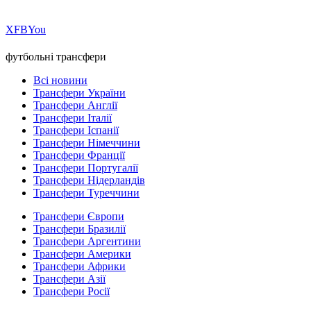
Х
FB
You
футбольні трансфери
Всі новини
Трансфери України
Трансфери Англії
Трансфери Італії
Трансфери Іспанії
Трансфери Німеччини
Трансфери Франції
Трансфери Португалії
Трансфери Нідерландів
Трансфери Туреччини
Трансфери Європи
Трансфери Бразилії
Трансфери Аргентини
Трансфери Америки
Трансфери Африки
Трансфери Азії
Трансфери Росії