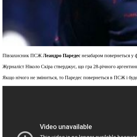
Півзахисник ПСЖ
Леандро Паредес
незабаром повернеться у 
Журналіст Ніколо Скіра стверджує, що гра 28-річного аргентин
Якщо нічого не зміниться, то Паредес повернеться в ПСЖ і буде 