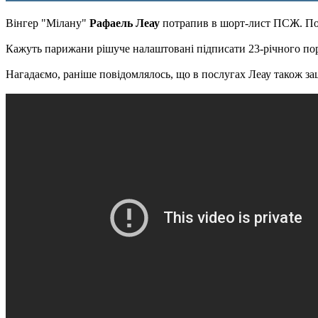
Вінгер "Мілану"
Рафаель Леау
потрапив в шорт-лист ПСЖ. П
Кажуть парижани рішуче налаштовані підписати 23-річного порт
Нагадаємо, раніше повідомлялось, що в послугах Леау також за