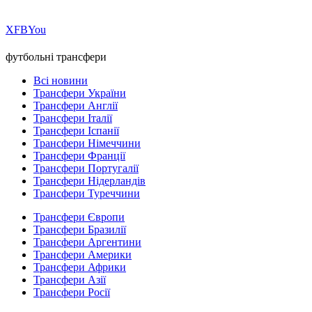
Х
FB
You
футбольні трансфери
Всі новини
Трансфери України
Трансфери Англії
Трансфери Італії
Трансфери Іспанії
Трансфери Німеччини
Трансфери Франції
Трансфери Португалії
Трансфери Нідерландів
Трансфери Туреччини
Трансфери Європи
Трансфери Бразилії
Трансфери Аргентини
Трансфери Америки
Трансфери Африки
Трансфери Азії
Трансфери Росії