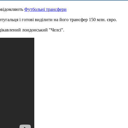
овідомляють
Футбольні трансфери
угальця і готові виділити на його трансфер 150 млн. євро.
цікавлений лондонський "Челсі".