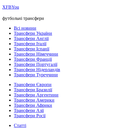
Х
FB
You
футбольні трансфери
Всі новини
Трансфери України
Трансфери Англії
Трансфери Італії
Трансфери Іспанії
Трансфери Німеччини
Трансфери Франції
Трансфери Португалії
Трансфери Нідерландів
Трансфери Туреччини
Трансфери Європи
Трансфери Бразилії
Трансфери Аргентини
Трансфери Америки
Трансфери Африки
Трансфери Азії
Трансфери Росії
Статті