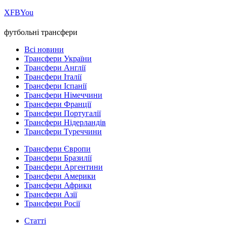
Х
FB
You
футбольні трансфери
Всі новини
Трансфери України
Трансфери Англії
Трансфери Італії
Трансфери Іспанії
Трансфери Німеччини
Трансфери Франції
Трансфери Португалії
Трансфери Нідерландів
Трансфери Туреччини
Трансфери Європи
Трансфери Бразилії
Трансфери Аргентини
Трансфери Америки
Трансфери Африки
Трансфери Азії
Трансфери Росії
Статті