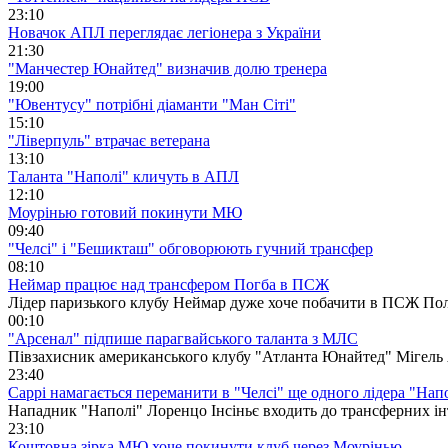
23:10
Новачок АПЛ переглядає легіонера з України
21:30
"Манчестер Юнайтед" визначив долю тренера
19:00
"Ювентусу" потрібні діаманти "Ман Сіті"
15:10
"Ліверпуль" втрачає ветерана
13:10
Таланта "Наполі" кличуть в АПЛ
12:10
Моурінью готовий покинути МЮ
09:40
"Челсі" і "Бешикташ" обговорюють гучний трансфер
08:10
Неймар працює над трансфером Погба в ПСЖ
Лідер паризького клубу Неймар дуже хоче побачити в ПСЖ Пол
00:10
"Арсенал" підпише парагвайського таланта з МЛС
Півзахисник американського клубу "Атланта Юнайтед" Мігель 
23:40
Саррі намагається переманити в "Челсі" ще одного лідера "Нап
Нападник "Наполі" Лоренцо Інсіньє входить до трансферних інт
23:10
Коштовна зірка МЮ хоче покинути клуб через Моурінью