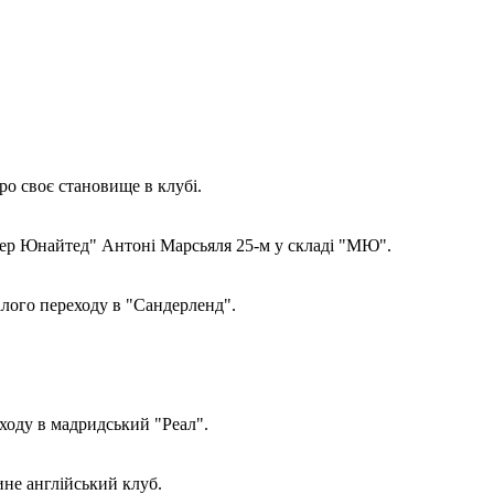
о своє становище в клубі.
стер Юнайтед" Антоні Марсьяля 25-м у складі "МЮ".
лого переходу в "Сандерленд".
ходу в мадридський "Реал".
не англійський клуб.