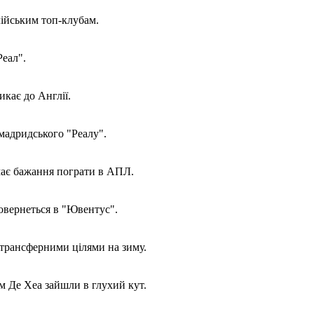
ійським топ-клубам.
Реал".
кає до Англії.
мадридського "Реалу".
має бажання пограти в АПЛ.
овернеться в "Ювентус".
трансферними цілями на зиму.
 Де Хеа зайшли в глухий кут.