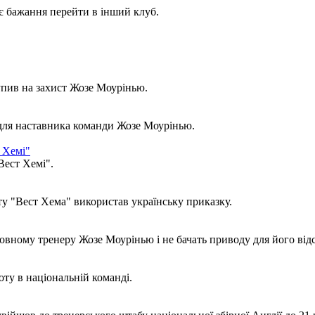
 бажання перейти в інший клуб.
пив на захист Жозе Моурінью.
для наставника команди Жозе Моурінью.
т Хемі"
Вест Хемі".
у "Вест Хема" використав українську приказку.
овному тренеру Жозе Моурінью і не бачать приводу для його від
оту в національній команді.