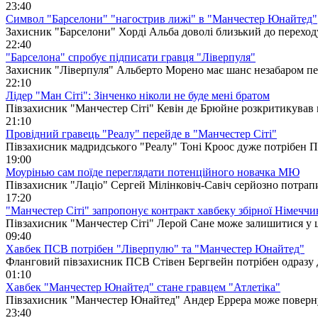
23:40
Символ "Барселони" "нагострив лижі" в "Манчестер Юнайтед"
Захисник "Барселони" Хорді Альба доволі близький до перехо
22:40
"Барселона" спробує підписати гравця "Ліверпуля"
Захисник "Ліверпуля" Альберто Морено має шанс незабаром пе
22:10
Лідер "Ман Сіті": Зінченко ніколи не буде мені братом
Півзахисник "Манчестер Сіті" Кевін де Брюйне розкритикував в
21:10
Провідний гравець "Реалу" перейде в "Манчестер Сіті"
Півзахисник мадридського "Реалу" Тоні Кроос дуже потрібен Пе
19:00
Моурінью сам поїде переглядати потенційного новачка МЮ
Півзахисник "Лаціо" Сергей Мілінковіч-Савіч серйозно потра
17:20
"Манчестер Сіті" запропонує контракт хавбеку збірної Німечч
Півзахисник "Манчестер Сіті" Лерой Сане може залишитися у ц
09:40
Хавбек ПСВ потрібен "Ліверпулю" та "Манчестер Юнайтед"
Фланговий півзахисник ПСВ Стівен Бергвейн потрібен одразу 
01:10
Хавбек "Манчестер Юнайтед" стане гравцем "Атлетіка"
Півзахисник "Манчестер Юнайтед" Андер Еррера може повернут
23:40