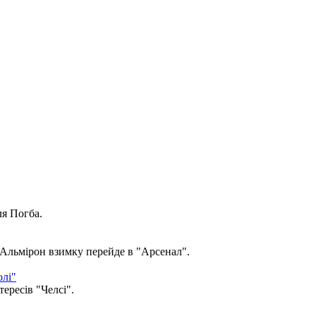
я Погба.
Альмірон взимку перейде в "Арсенал".
олі"
ересів "Челсі".