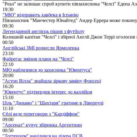
"Реал" не залишає спроб купити півзахисника "Челсі" Едена Аз
19:30
"МЮ" відправить хавбека в Іспанію
Півзахисник "Манчестер Юнайтед" Андер Еррера може покину
09:30
Легендарний англієць пішов з футболу
Колишній капітан "Челсі" і збірної Англії Джон Террі оголосив 
00:50
Англійські ЗМІ рознесли Ярмоленка
23:10
Фабрегас змінив плани на "Челсі"
22:10
МЮ наблизився до захисника "Ювентуса"
20:00
"Астон Вілла" знайшла зіркову заміну Фонсеці
16:20
"Ювентус" підтвердив інтерес до валлійця
15:10
Ціль "Динамо" і "Шахтаря" гратиме в Ліверпулі
11:10
Єблі веде переговори з "Кардіффом"
09:00
"Арсенал" купує збірника Аргентини
00:50
"Тоттенхем" націлився на лідера ПСВ