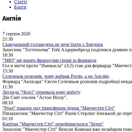
Статті
Блоги
Англія
7 серпня 2026
21:30
Скандальний голландець не хоче їхати з Лондона
Захисник "Тоттенхема" Тобі Алдервейрелд поділився думкою пр
18:30
"МЮ" ще винен французам гроші за форварда
Гол в матчі проти "Ньюкасла" (3:2) став для форварда "Манче
15:30
Селезньов розповів, чому вибрав Росію, а не Англію
Форвард "Акхісара" Євген Селезньов розповів подробиці невда
11:30
Легенда "Челсі" отримала нову роботу
Дін Сміт очолив "Астон Віллу".
08:10
"Реал" працює над трансфером лідера "Манчестер Сіті"
Півзахисник "Манчестер Сіті" Рахім Стерлінг близький до пере
01:10
Капітан "Манчестер Сіті" перебирається в "Інтер"
Захисник "Манчестер Сіті" Венсан Компані вже незабаром поки