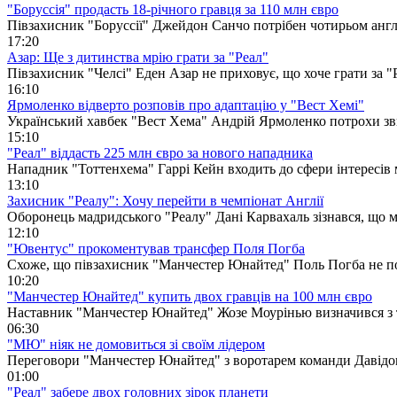
"Боруссія" продасть 18-річного гравця за 110 млн євро
Півзахисник "Боруссії" Джейдон Санчо потрібен чотирьом англ
17:20
Азар: Ще з дитинства мрію грати за "Реал"
Півзахисник "Челсі" Еден Азар не приховує, що хоче грати за "
16:10
Ярмоленко відверто розповів про адаптацію у "Вест Хемі"
Український хавбек "Вест Хема" Андрій Ярмоленко потрохи зви
15:10
"Реал" віддасть 225 млн євро за нового нападника
Нападник "Тоттенхема" Гаррі Кейн входить до сфери інтересів 
13:10
Захисник "Реалу": Хочу перейти в чемпіонат Англії
Оборонець мадридського "Реалу" Дані Карвахаль зізнався, що 
12:10
"Ювентус" прокоментував трансфер Поля Погба
Схоже, що півзахисник "Манчестер Юнайтед" Поль Погба не п
10:20
"Манчестер Юнайтед" купить двох гравців на 100 млн євро
Наставник "Манчестер Юнайтед" Жозе Моурінью визначився з 
06:30
"МЮ" ніяк не домовиться зі своїм лідером
Переговори "Манчестер Юнайтед" з воротарем команди Давідом
01:00
"Реал" забере двох головних зірок планети