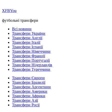
Х
FB
You
футбольні трансфери
Всі новини
Трансфери України
Трансфери Англії
Трансфери Італії
Трансфери Іспанії
Трансфери Німеччини
Трансфери Франції
Трансфери Португалії
Трансфери Нідерландів
Трансфери Туреччини
Трансфери Європи
Трансфери Бразилії
Трансфери Аргентини
Трансфери Америки
Трансфери Африки
Трансфери Азії
Трансфери Росії