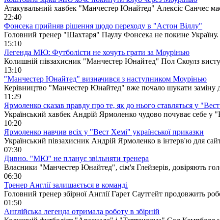
Атакувальний хавбек "Манчестер Юнайтед" Алексіс Санчес має
22:40
Фонсека прийняв рішення щодо переходу в "Астон Віллу"
Головний тренер "Шахтаря" Паулу Фонсека не покине Україну.
15:10
Легенда МЮ: Футболісти не хочуть грати за Моурінью
Колишній півзахисник "Манчестер Юнайтед" Пол Скоулз висту
13:10
"Манчестер Юнайтед" визначився з наступником Моурінью
Керівництво "Манчестер Юнайтед" вже почало шукати заміну 
11:29
Ярмоленко сказав правду про те, як до нього ставляться у "Вес
Український хавбек Андрій Ярмоленко чудово почуває себе у "
10:20
Ярмоленко навчив всіх у "Вест Хемі" української приказки
Український півзахисник Андрій Ярмоленко в інтерв'ю для сайт
07:30
Дивно. "МЮ" не планує звільняти тренера
Власники "Манчестер Юнайтед", сім'я Глейзерів, довіряють гол
06:30
Тренер Англії залишається в команді
Головний тренер збірної Англії Гарет Саутгейт продовжить роб
01:50
Англійська легенда отримала роботу в збірній