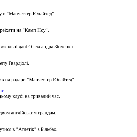
ду в "Манчестер Юнайтед".
реїхати на "Камп Ноу".
окальні дані Олександра Зінченка.
пу Гвардіолі.
пив на радари "Манчестер Юнайтед".
ини
ьому клубі на тривалий час.
двом англійським грандам.
ися в "Атлетік" з Більбао.