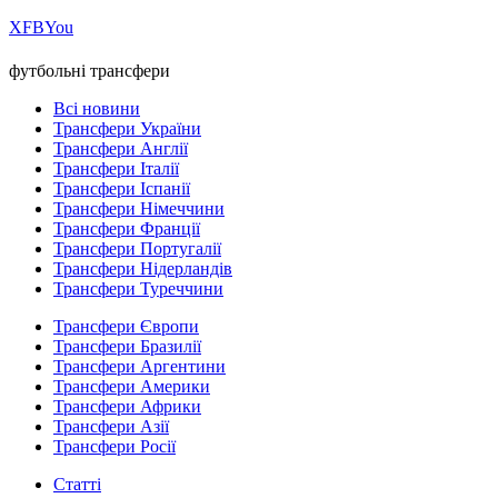
Х
FB
You
футбольні трансфери
Всі новини
Трансфери України
Трансфери Англії
Трансфери Італії
Трансфери Іспанії
Трансфери Німеччини
Трансфери Франції
Трансфери Португалії
Трансфери Нідерландів
Трансфери Туреччини
Трансфери Європи
Трансфери Бразилії
Трансфери Аргентини
Трансфери Америки
Трансфери Африки
Трансфери Азії
Трансфери Росії
Статті